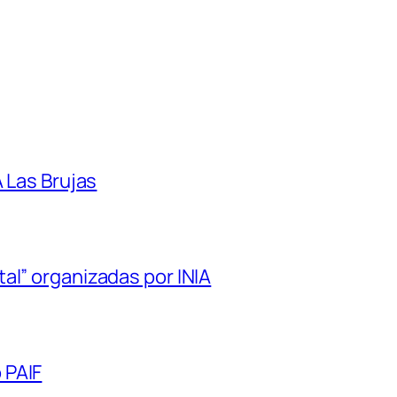
A Las Brujas
al” organizadas por INIA
 PAIF