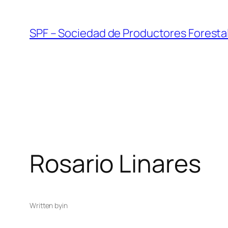
Skip
to
SPF – Sociedad de Productores Foresta
content
Rosario Linares
Written by
in